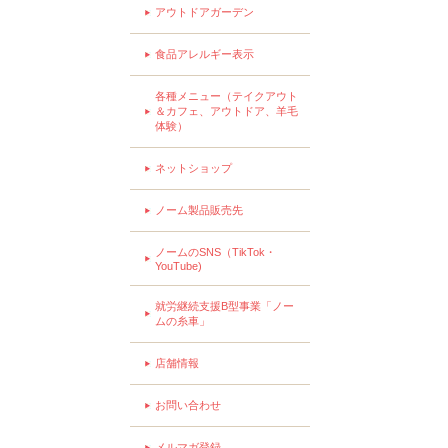
アウトドアガーデン
食品アレルギー表示
各種メニュー（テイクアウト
＆カフェ、アウトドア、羊毛
体験）
ネットショップ
ノーム製品販売先
ノームのSNS（TikTok・
YouTube)
就労継続支援B型事業「ノー
ムの糸車」
店舗情報
お問い合わせ
メルマガ登録