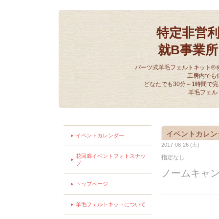
特定非営
就B事業
パーツ式羊毛フェルトキット®
工房内でも
どなたでも30分～1時間で
羊毛フェル
イベントカレン
イベントカレンダー
2017-08-26 (土)
花回廊イベントフォトスナッ
指定なし
プ
ノームキャ
トップページ
羊毛フェルトキットについて