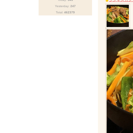
Yesterday:
247
Total:
462379