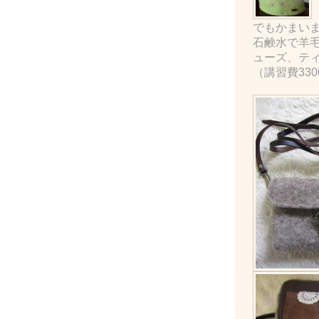
でもかまい
石鹸水で羊
ューズ、テ
（講習費33