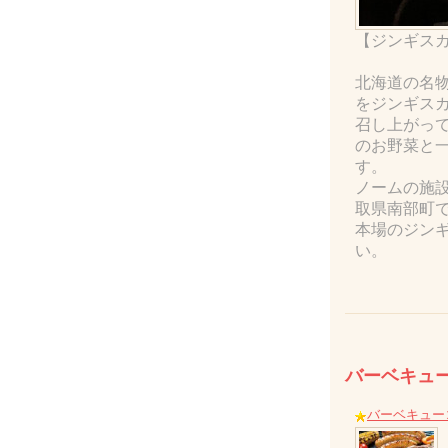
【ジンギスカ
北海道の名
をジンギス
召し上がっ
のお野菜と
す。
ノームの施
取県南部町
本場のジン
い。
バーベキュ
バーベキュー