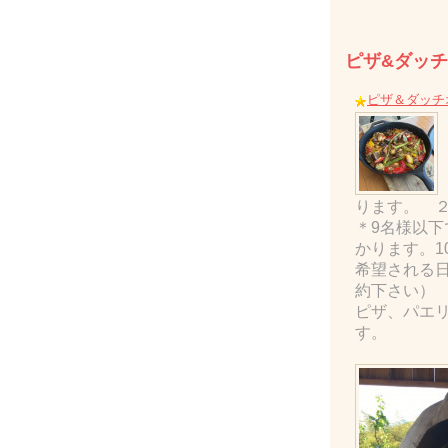
ピザ&ダッ
ピザ＆ダッチオ
ります。 
＊9名様以下
かります。1
希望される
約下さい）
ピザ、パエ
す。