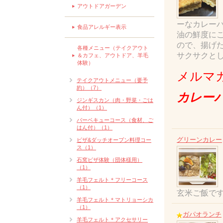
アウトドアガーデン
ーなカレー
食品アレルギー表示
油の鮮度に
ので、揚げ
各種メニュー（テイクアウト
サクサクと
＆カフェ、アウトドア、羊毛
体験）
メルマ
テイクアウトメニュー（要予
約）（7）
カレー
ジンギスカン（肉・野菜・ごは
ん付）（1）
バーベキューコース（食材、ご
はん付）（1）
グリーンカレー
ピザ&ダッチオーブン料理コー
ス（1）
石窯ピザ体験（団体様用）
（1）
羊毛フェルト＊フリーコース
（1）
玄米ご飯で
羊毛フェルト＊マトリョーシカ
（1）
ガパオランチ
羊毛フェルト＊アクセサリー