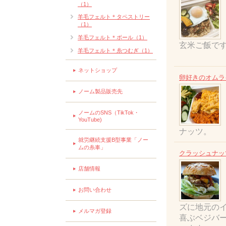
（1）
羊毛フェルト＊タペストリー
（1）
羊毛フェルト＊ボール（1）
玄米ご飯で
羊毛フェルト＊糸つむぎ（1）
ネットショップ
卵好きのオムラ
ノーム製品販売先
ノームのSNS（TikTok・
YouTube)
ナッツ。
就労継続支援B型事業「ノー
ムの糸車」
クラッシュナッ
店舗情報
お問い合わせ
ズに地元の
メルマガ登録
喜ぶベジバ