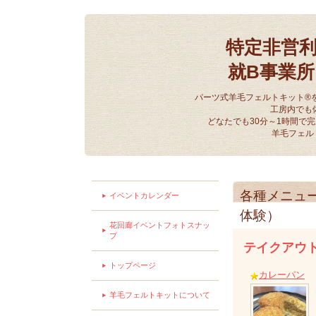
特定非営
就B事業
パーツ式羊毛フェルトキット®
工房内でも
どなたでも30分～1時間で
羊毛フェル
各種メニュ
イベントカレンダー
体験）
花回廊イベントフォトスナッ
プ
テイクアウ
トップページ
カレーパン
羊毛フェルトキットについて