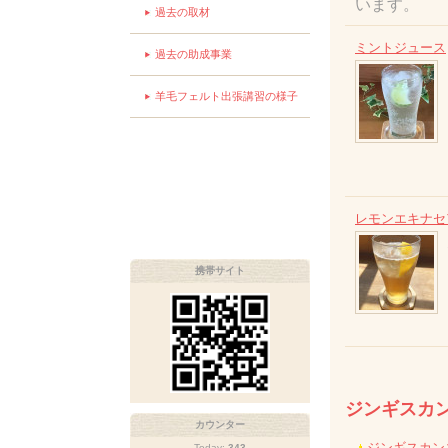
います。
過去の取材
ミントジュース
過去の助成事業
羊毛フェルト出張講習の様子
レモンエキナセ
携帯サイト
ジンギスカ
カウンター
ジンギスカン
Today:
343