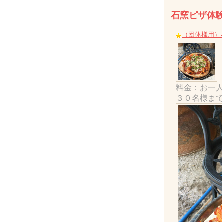
石窯ピザ体
（団体様用）石
料金：お一
３０名様ま