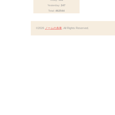
Yesterday:
247
Total:
462544
©2026
ノームの糸車
. All Rights Reserved.