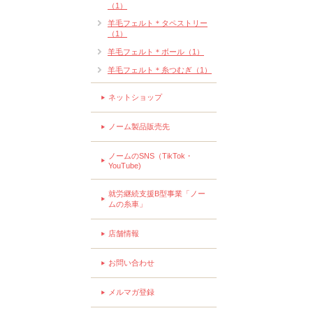
（1）
羊毛フェルト＊タペストリー
（1）
羊毛フェルト＊ボール（1）
羊毛フェルト＊糸つむぎ（1）
ネットショップ
ノーム製品販売先
ノームのSNS（TikTok・
YouTube)
就労継続支援B型事業「ノー
ムの糸車」
店舗情報
お問い合わせ
メルマガ登録