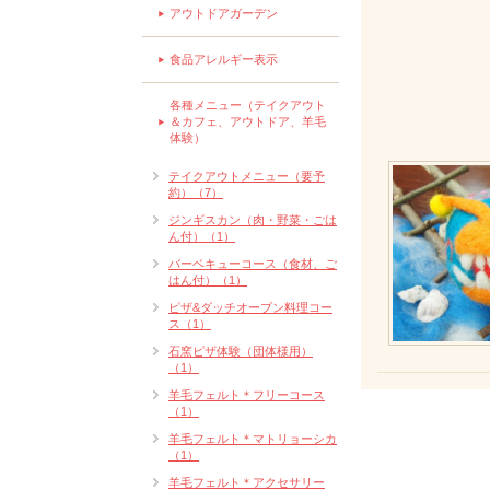
アウトドアガーデン
食品アレルギー表示
各種メニュー（テイクアウト
＆カフェ、アウトドア、羊毛
体験）
テイクアウトメニュー（要予
約）（7）
ジンギスカン（肉・野菜・ごは
ん付）（1）
バーベキューコース（食材、ご
はん付）（1）
ピザ&ダッチオーブン料理コー
ス（1）
石窯ピザ体験（団体様用）
（1）
羊毛フェルト＊フリーコース
（1）
羊毛フェルト＊マトリョーシカ
（1）
羊毛フェルト＊アクセサリー