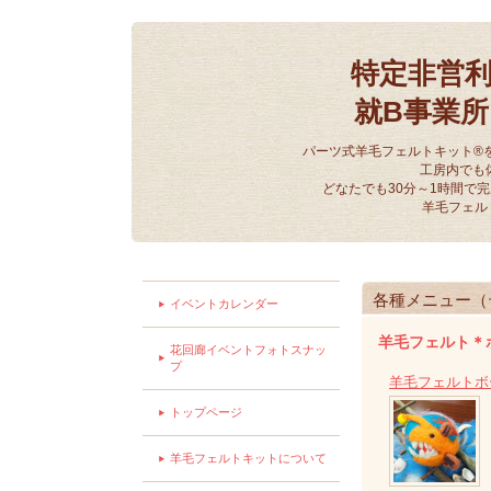
特定非営
就B事業
パーツ式羊毛フェルトキット®
工房内でも
どなたでも30分～1時間で
羊毛フェル
各種メニュー（
イベントカレンダー
羊毛フェルト＊
花回廊イベントフォトスナッ
プ
羊毛フェルトボー
トップページ
羊毛フェルトキットについて