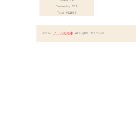
Yesterday:
341
Total:
462977
©2026
ノームの糸車
. All Rights Reserved.