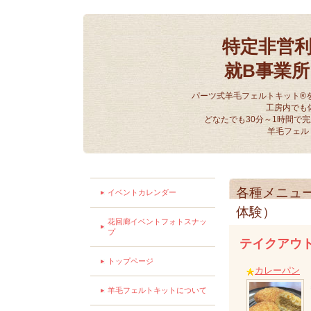
特定非営
就B事業
パーツ式羊毛フェルトキット®
工房内でも
どなたでも30分～1時間で
羊毛フェル
各種メニュ
イベントカレンダー
体験）
花回廊イベントフォトスナッ
プ
テイクアウ
トップページ
カレーパン
羊毛フェルトキットについて