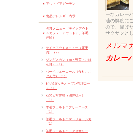
アウトドアガーデン
ーなカレー
食品アレルギー表示
油の鮮度に
ので、揚げ
各種メニュー（テイクアウト
サクサクと
＆カフェ、アウトドア、羊毛
体験）
メルマ
テイクアウトメニュー（要予
約）（7）
カレー
ジンギスカン（肉・野菜・ごは
ん付）（1）
バーベキューコース（食材、ご
はん付）（1）
ピザ&ダッチオーブン料理コー
ス（1）
石窯ピザ体験（団体様用）
（1）
羊毛フェルト＊フリーコース
（1）
羊毛フェルト＊マトリョーシカ
（1）
羊毛フェルト＊アクセサリー