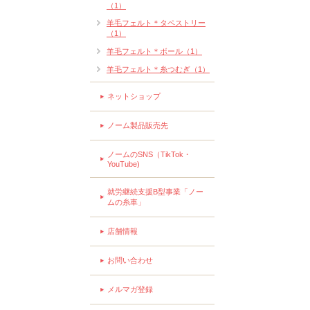
（1）
羊毛フェルト＊タペストリー
（1）
羊毛フェルト＊ボール（1）
羊毛フェルト＊糸つむぎ（1）
ネットショップ
ノーム製品販売先
ノームのSNS（TikTok・
YouTube)
就労継続支援B型事業「ノー
ムの糸車」
店舗情報
お問い合わせ
メルマガ登録