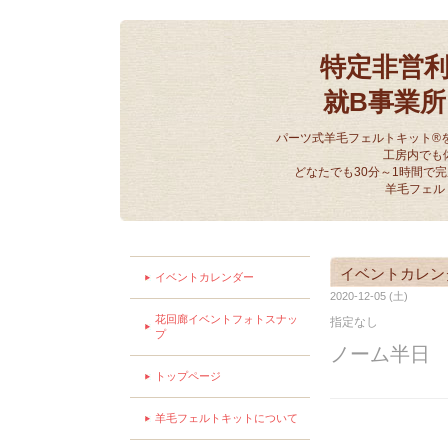
特定非営
就B事業
パーツ式羊毛フェルトキット®
工房内でも
どなたでも30分～1時間で
羊毛フェル
イベントカレン
イベントカレンダー
2020-12-05 (土)
花回廊イベントフォトスナッ
指定なし
プ
ノーム半日
トップページ
羊毛フェルトキットについて