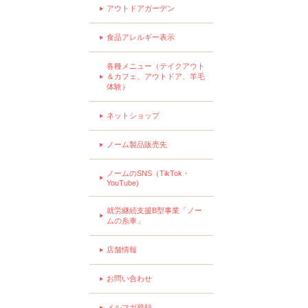
アウトドアガーデン
食品アレルギー表示
各種メニュー（テイクアウト
＆カフェ、アウトドア、羊毛
体験）
ネットショップ
ノーム製品販売先
ノームのSNS（TikTok・
YouTube)
就労継続支援B型事業「ノー
ムの糸車」
店舗情報
お問い合わせ
メルマガ登録