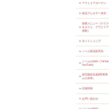
アウトドアガーデン
食品アレルギー表示
各種メニュー（テイク
＆カフェ、アウトドア
体験）
ネットショップ
ノーム製品販売先
ノームのSNS（TikTo
YouTube)
就労継続支援B型事業
ムの糸車」
店舗情報
お問い合わせ
メルマガ登録