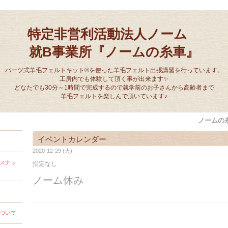
特定非営利活動法人ノーム
就B事業所『ノームの糸車』
パーツ式羊毛フェルトキット®を使った羊毛フェルト出張講習を行っています。
工房内でも体験して頂く事が出来ます✨
どなたでも30分～1時間で完成するので就学前のお子さんから高齢者まで
羊毛フェルトを楽しんで頂いています♪
ノームの
イベントカレンダー
2020-12-29 (火)
スナッ
指定なし
ノーム休み
ついて