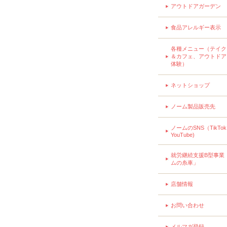
アウトドアガーデン
食品アレルギー表示
各種メニュー（テイク
＆カフェ、アウトドア
体験）
ネットショップ
ノーム製品販売先
ノームのSNS（TikTo
YouTube)
就労継続支援B型事業
ムの糸車」
店舗情報
お問い合わせ
メルマガ登録