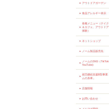
アウトドアガーデン
食品アレルギー表示
各種メニュー（テイク
＆カフェ、アウトドア
体験）
ネットショップ
ノーム製品販売先
ノームのSNS（TikTo
YouTube)
就労継続支援B型事業
ムの糸車」
店舗情報
お問い合わせ
メルマガ登録