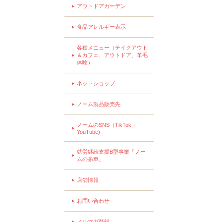
アウトドアガーデン
食品アレルギー表示
各種メニュー（テイクアウト
＆カフェ、アウトドア、羊毛
体験）
ネットショップ
ノーム製品販売先
ノームのSNS（TikTok・
YouTube)
就労継続支援B型事業「ノー
ムの糸車」
店舗情報
お問い合わせ
メルマガ登録