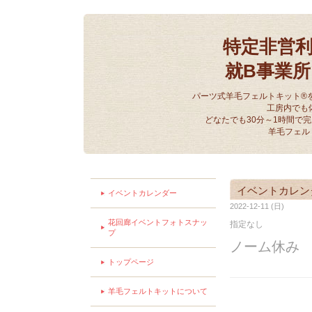
特定非営
就B事業
パーツ式羊毛フェルトキット®
工房内でも
どなたでも30分～1時間で
羊毛フェル
イベントカレン
イベントカレンダー
2022-12-11 (日)
花回廊イベントフォトスナッ
指定なし
プ
ノーム休み
トップページ
羊毛フェルトキットについて