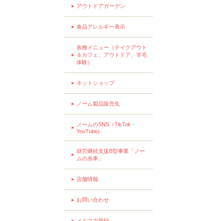
アウトドアガーデン
食品アレルギー表示
各種メニュー（テイクアウト
＆カフェ、アウトドア、羊毛
体験）
ネットショップ
ノーム製品販売先
ノームのSNS（TikTok・
YouTube)
就労継続支援B型事業「ノー
ムの糸車」
店舗情報
お問い合わせ
メルマガ登録