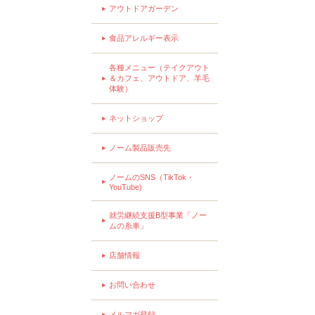
アウトドアガーデン
食品アレルギー表示
各種メニュー（テイクアウト
＆カフェ、アウトドア、羊毛
体験）
ネットショップ
ノーム製品販売先
ノームのSNS（TikTok・
YouTube)
就労継続支援B型事業「ノー
ムの糸車」
店舗情報
お問い合わせ
メルマガ登録