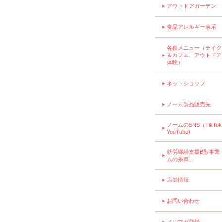
アウトドアガーデン
食品アレルギー表示
各種メニュー（テイク
＆カフェ、アウトドア
体験）
ネットショップ
ノーム製品販売先
ノームのSNS（TikTo
YouTube)
就労継続支援B型事業
ムの糸車」
店舗情報
お問い合わせ
メルマガ登録