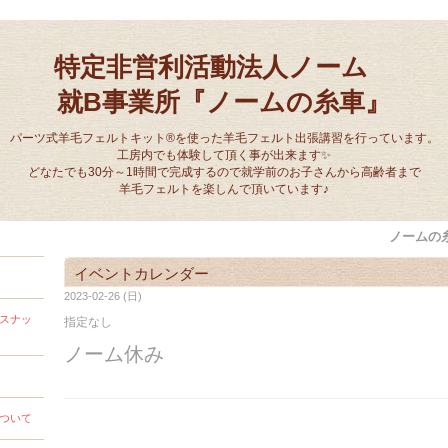
特定非営利活動法人ノーム
就B事業所『ノームの糸車』
パーツ式羊毛フェルトキット®を使った羊毛フェルト出張講習を行っています。
工房内でも体験して頂く事が出来ます✨
どなたでも30分～1時間で完成するので就学前のお子さんから高齢者まで
羊毛フェルトを楽しんで頂いています♪
ノームの
イベントカレンダー
2023-02-26 (日)
スナッ
指定なし
ノーム休み
ついて