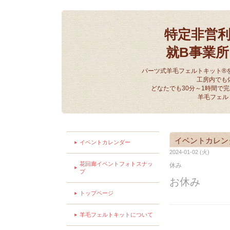
特定非営
就B事業
パーツ式羊毛フェルトキット®
工房内でも
どなたでも30分～1時間で
羊毛フェル
イベントカレン
イベントカレンダー
2024-01-02 (火)
花回廊イベントフォトスナッ
休み
プ
お休み
トップページ
羊毛フェルトキットについて