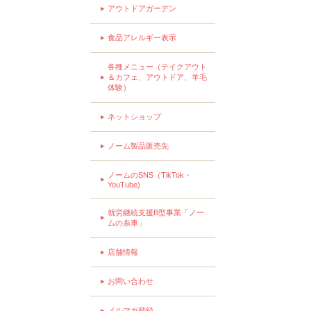
アウトドアガーデン
食品アレルギー表示
各種メニュー（テイクアウト
＆カフェ、アウトドア、羊毛
体験）
ネットショップ
ノーム製品販売先
ノームのSNS（TikTok・
YouTube)
就労継続支援B型事業「ノー
ムの糸車」
店舗情報
お問い合わせ
メルマガ登録