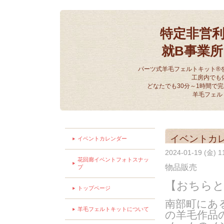
特定非営
就B事業
パーツ式羊毛フェルトキット®
工房内でも
どなたでも30分～1時間で
羊毛フェル
イベントカ
イベントカレンダー
2024-01-19 (金) 
花回廊イベントフォトスナッ
物品販売
プ
【おちらと
トップページ
南部町にあ
羊毛フェルトキットについて
の羊毛作品