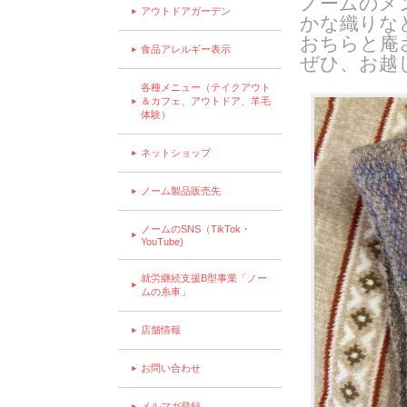
ノームのメ
アウトドアガーデン
かな織りな
おちらと庵
食品アレルギー表示
ぜひ、お越
各種メニュー（テイクアウト
＆カフェ、アウトドア、羊毛
体験）
ネットショップ
ノーム製品販売先
ノームのSNS（TikTok・
YouTube)
就労継続支援B型事業「ノー
ムの糸車」
店舗情報
お問い合わせ
メルマガ登録