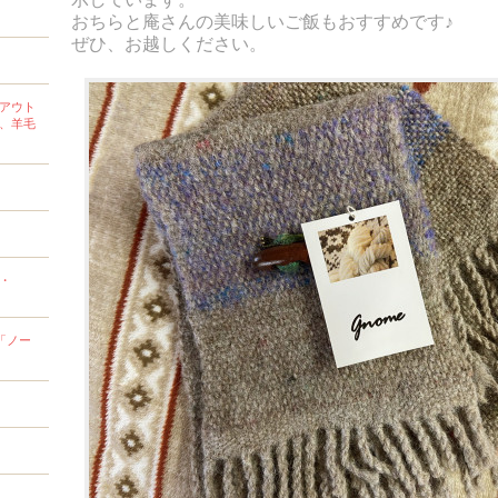
おちらと庵さんの美味しいご飯もおすすめです♪
ぜひ、お越しください。
アウト
、羊毛
k・
「ノー