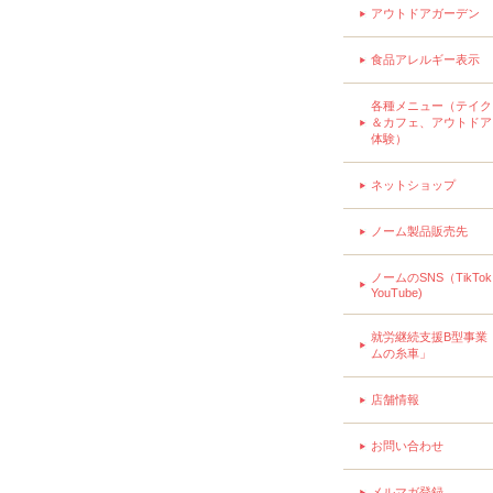
アウトドアガーデン
食品アレルギー表示
各種メニュー（テイク
＆カフェ、アウトドア
体験）
ネットショップ
ノーム製品販売先
ノームのSNS（TikTo
YouTube)
就労継続支援B型事業
ムの糸車」
店舗情報
お問い合わせ
メルマガ登録