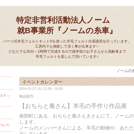
特定非営利活動法人ノーム
就B事業所『ノームの糸車』
パーツ式羊毛フェルトキット®を使った羊毛フェルト出張講習を行っています。
工房内でも体験して頂く事が出来ます✨
どなたでも30分～1時間で完成するので就学前のお子さんから高齢者まで
羊毛フェルトを楽しんで頂いています♪
ノームの
イベントカレンダー
2024-01-27 (土) 11:00～16:00
スナッ
物品販売
【おちらと庵さん】羊毛の手作り作品展
南部町にある、おちらと庵さえきさんにて、ノームの
します。
ついて
ノームのメンバーさんによる、羊毛の動物や、あたた
示しています。