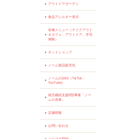
アウトドアガーデン
食品アレルギー表示
各種メニュー（テイクアウト
＆カフェ、アウトドア、羊毛
体験）
ネットショップ
ノーム製品販売先
ノームのSNS（TikTok・
YouTube)
就労継続支援B型事業「ノー
ムの糸車」
店舗情報
お問い合わせ
メルマガ登録