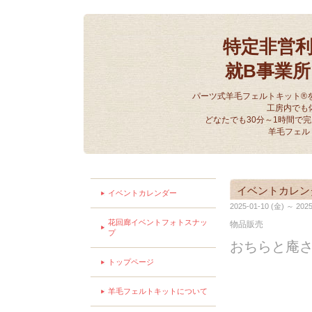
特定非営
就B事業
パーツ式羊毛フェルトキット®
工房内でも
どなたでも30分～1時間で
羊毛フェル
イベントカレン
イベントカレンダー
2025-01-10 (金) ～ 2025
花回廊イベントフォトスナッ
物品販売
プ
おちらと庵
トップページ
羊毛フェルトキットについて