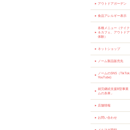
アウトドアガーデン
食品アレルギー表示
各種メニュー（テイク
＆カフェ、アウトドア
体験）
ネットショップ
ノーム製品販売先
ノームのSNS（TikTo
YouTube)
就労継続支援B型事業
ムの糸車」
店舗情報
お問い合わせ
メルマガ登録