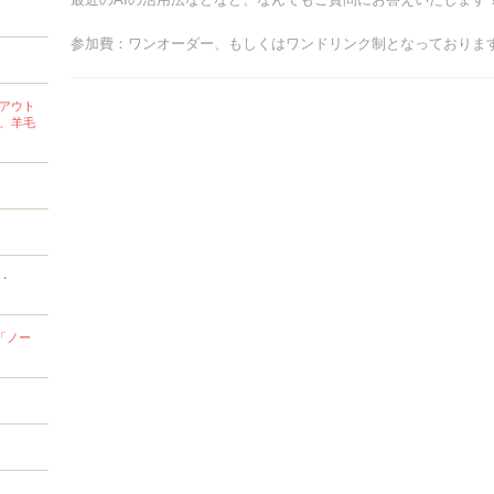
参加費：ワンオーダー、もしくはワンドリンク制となっておりま
アウト
、羊毛
k・
「ノー