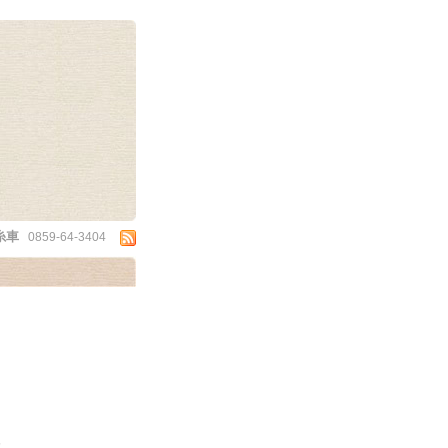
糸車
0859-64-3404
！