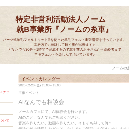
特定非営利活動法人ノーム
就B事業所『ノームの糸車』
パーツ式羊毛フェルトキット®を使った羊毛フェルト出張講習を行っています。
工房内でも体験して頂く事が出来ます✨
どなたでも30分～1時間で完成するので就学前のお子さんから高齢者まで
羊毛フェルトを楽しんで頂いています♪
ノームの
イベントカレンダー
2026-02-20 (金) 13:00～15:00
スナッ
主催イベント
AIなんでも相談会
ノームカフェにて、AI体験会を行います。
AIのこと、なんでもご相談ください。
ついて
音楽を作りたい、動画を作りたい、そもそもAIって何？
最近のAIの活用法などなど、なんでもご質問にお答えいたします