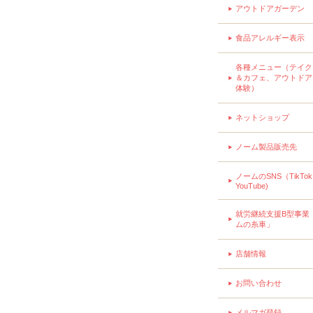
アウトドアガーデン
食品アレルギー表示
各種メニュー（テイク
＆カフェ、アウトドア
体験）
ネットショップ
ノーム製品販売先
ノームのSNS（TikTo
YouTube)
就労継続支援B型事業
ムの糸車」
店舗情報
お問い合わせ
メルマガ登録