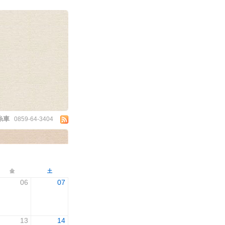
糸車
0859-64-3404
金
土
06
07
13
14