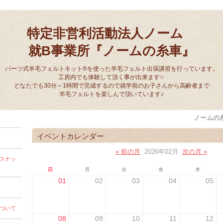
特定非営利活動法人ノーム
就B事業所『ノームの糸車』
パーツ式羊毛フェルトキット®を使った羊毛フェルト出張講習を行っています。
工房内でも体験して頂く事が出来ます✨
どなたでも30分～1時間で完成するので就学前のお子さんから高齢者まで
羊毛フェルトを楽しんで頂いています♪
ノームの
イベントカレンダー
« 前の月
2026年02月
次の月 »
スナッ
日
月
火
水
木
01
02
03
04
05
ついて
08
09
10
11
12