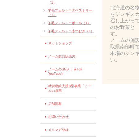
（1）
北海道の名
羊毛フェルト＊タペストリー
をジンギス
（1）
召し上がっ
羊毛フェルト＊ボール（1）
のお野菜と
羊毛フェルト＊糸つむぎ（1）
す。
ノームの施
ネットショップ
取県南部町
本場のジン
ノーム製品販売先
い。
ノームのSNS（TikTok・
YouTube)
就労継続支援B型事業「ノー
ムの糸車」
店舗情報
お問い合わせ
メルマガ登録