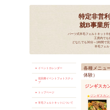
特定非営
就B事業
パーツ式羊毛フェルトキット®
工房内でも
どなたでも30分～1時間で
羊毛フェル
各種メニュ
イベントカレンダー
体験）
花回廊イベントフォトスナッ
プ
ジンギスカ
トップページ
ジンギスカン
羊毛フェルトキットについて