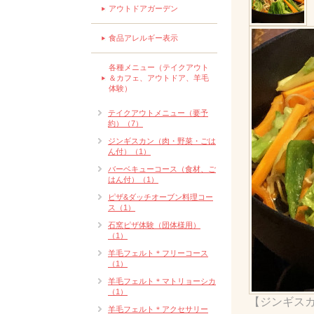
アウトドアガーデン
食品アレルギー表示
各種メニュー（テイクアウト
＆カフェ、アウトドア、羊毛
体験）
テイクアウトメニュー（要予
約）（7）
ジンギスカン（肉・野菜・ごは
ん付）（1）
バーベキューコース（食材、ご
はん付）（1）
ピザ&ダッチオーブン料理コー
ス（1）
石窯ピザ体験（団体様用）
（1）
羊毛フェルト＊フリーコース
（1）
羊毛フェルト＊マトリョーシカ
（1）
【ジンギスカ
羊毛フェルト＊アクセサリー