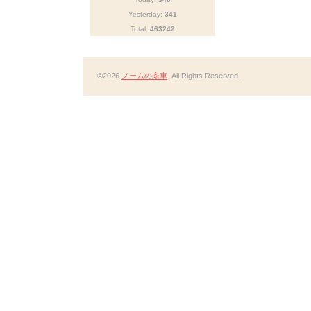
Yesterday:
341
Total:
463242
©2026
ノームの糸車
. All Rights Reserved.